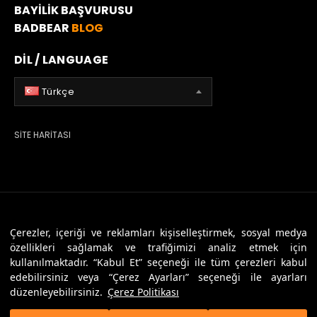
BAYİLİK BAŞVURUSU
BADBEAR
BLOG
DİL / LANGUAGE
Türkçe
SİTE HARİTASI
© 2026 Badbear, Tüm Hakları Saklıdır. Powered By
Veritas Dijital
Çerezler, içeriği ve reklamları kişiselleştirmek, sosyal medya
özellikleri sağlamak ve trafiğimizi analiz etmek için
kullanılmaktadır. “Kabul Et” seçeneği ile tüm çerezleri kabul
edebilirsiniz veya “Çerez Ayarları” seçeneği ile ayarları
düzenleyebilirsiniz.
Çerez Politikası