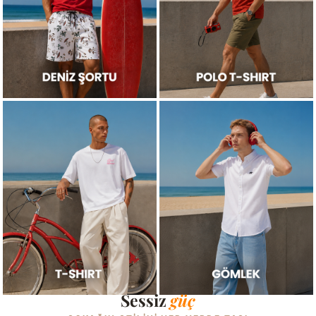
Sessiz
güç
KAYDIR