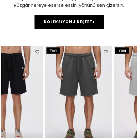
Rüzgâr nereye eserse essin, yönünü sen çizersin.
›
KOLEKSİYONU KEŞFET
Yeni
Yeni
Ürün
Ürün