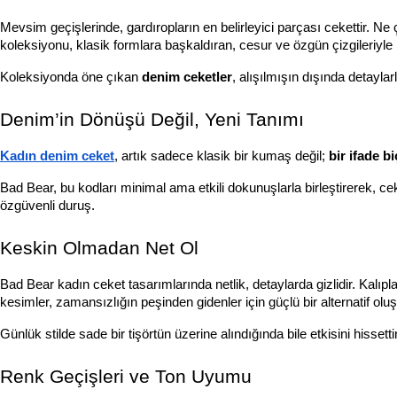
Mevsim geçişlerinde, gardıropların en belirleyici parçası cekettir.
koleksiyonu, klasik formlara başkaldıran, cesur ve özgün çizgileriyle
Koleksiyonda öne çıkan 
denim ceketler
, alışılmışın dışında detayla
Denim’in Dönüşü Değil, Yeni Tanımı
Kadın denim ceket
, artık sadece klasik bir kumaş değil; 
bir ifade b
Bad Bear, bu kodları minimal ama etkili dokunuşlarla birleştirerek, ceke
özgüvenli duruş.
Keskin Olmadan Net Ol
Bad Bear kadın ceket tasarımlarında netlik, detaylarda gizlidir. Kalıp
kesimler, zamansızlığın peşinden gidenler için güçlü bir alternatif oluş
Günlük stilde sade bir tişörtün üzerine alındığında bile etkisini his
Renk Geçişleri ve Ton Uyumu