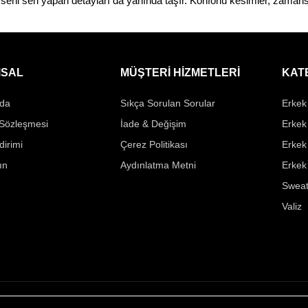
ni sen yapan detayları da yanında taşır. Konforlu kesimler, zamansı
SAL
MÜŞTERİ HİZMETLERİ
KAT
da
Sıkça Sorulan Sorular
Erkek 
 Sözleşmesi
İade & Değişim
Erkek
ldirimi
Çerez Politikası
Erkek
ın
Aydınlatma Metni
Erkek
Sweat
Valiz