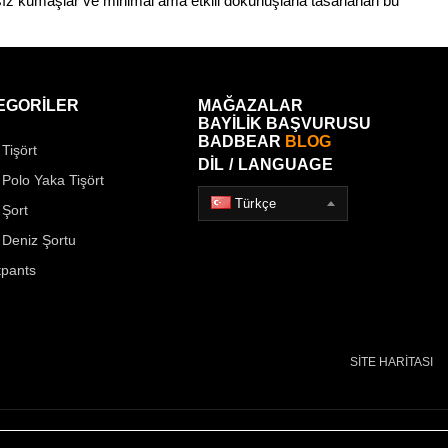
z kumaşlar ve minimal ama etkili dokunuşlarla tasarlanan bu 
EGORİLER
MAĞAZALAR
BAYİLİK BAŞVURUSU
BADBEAR
BLOG
Tişört
DİL / LANGUAGE
 Polo Yaka Tişört
Türkçe
 Şort
 Deniz Şortu
pants
SİTE HARİTASI