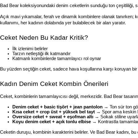
Bad Bear koleksiyonundaki denim ceketlerin sunduğu ton çeşitliliği, sad
Açık mavi yıkamalar, ferah ve dinamik kombinlere olanak tanırken; koyu
kullanımı, her kadının dolabında yer bulabilecek bir alan yaratır.
Ceket Neden Bu Kadar Kritik?
İlk izlenimi belirler
Tarzın netleştiği ilk katmandır
Katmanlı kombinlerde tamamlayıcı rol oynar
Bu yüzden seçtiğin ceket, sadece hava koşullarına karşı koruyan bir ü
Kadın Denim Ceket Kombin Önerileri
Ceket, kombinlerin tamamlayıcısı değil, merkezidir. Bad Bear tasarıml
Denim ceket + basic tişört + jean pantolon
 → Ton sür ton g
Kısa ceket + crop üst + yüksek bel tayt
 → Spor ama keskin b
Oversize ceket + sweat + eşofman altı
 → Sokak stiline uyarl
Koyu denim ceket + açık tonlu elbise
 → Kontrastla tamamlan
Ceketin duruşu, kombinin karakterini belirler. Ve Bad Bear kadını, bu d