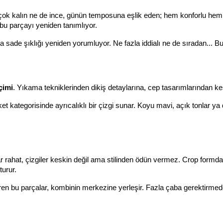
 Ne çok kalın ne de ince, günün temposuna eşlik eden; hem konforlu 
 bu parçayı yeniden tanımlıyor.
rla sade şıklığı yeniden yorumluyor. Ne fazla iddialı ne de sıradan... 
içimi
. Yıkama tekniklerinden dikiş detaylarına, cep tasarımlarından kes
t kategorisinde ayrıcalıklı bir çizgi sunar. Koyu mavi, açık tonlar ya d
lar rahat, çizgiler keskin değil ama stilinden ödün vermez. Crop formda
turur.
settiren bu parçalar, kombinin merkezine yerleşir. Fazla çaba gerektir