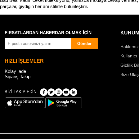
Bad Bear kadın ceket koleksiyonu, yalnızca modaya cevap vermez; se
parçalar, giydiğin her anı stilinle bütünleştirir.
FIRSATLARDAN HABERDAR OLMAK İÇİN
KURUM
Gönder
Hakkımız
Kullanıcı
HIZLI İŞLEMLER
Gizlilik Bi
Kolay İade
Bize Ulaş
Sipariş Takip
BİZİ TAKİP EDİN