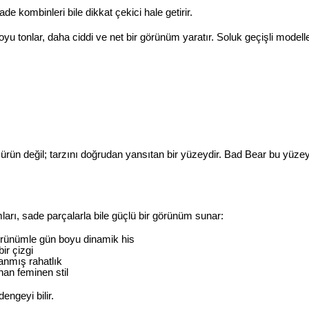
e kombinleri bile dikkat çekici hale getirir.
 tonlar, daha ciddi ve net bir görünüm yaratır. Soluk geçişli modeller
rün değil; tarzını doğrudan yansıtan bir yüzeydir. Bad Bear bu yüzeyi,
arı, sade parçalarla bile güçlü bir görünüm sunar:
örünümle gün boyu dinamik his
ir çizgi
anmış rahatlık
an feminen stil
engeyi bilir.