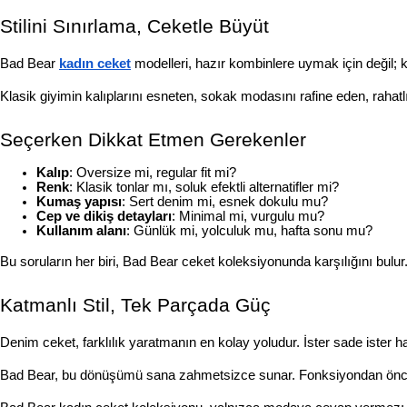
Stilini Sınırlama, Ceketle Büyüt
Bad Bear 
kadın ceket
 modelleri, hazır kombinlere uymak için değil; ke
Klasik giyimin kalıplarını esneten, sokak modasını rafine eden, rahatl
Seçerken Dikkat Etmen Gerekenler
Kalıp
: Oversize mi, regular fit mi?
Renk
: Klasik tonlar mı, soluk efektli alternatifler mi?
Kumaş yapısı
: Sert denim mi, esnek dokulu mu?
Cep ve dikiş detayları
: Minimal mi, vurgulu mu?
Kullanım alanı
: Günlük mi, yolculuk mu, hafta sonu mu?
Bu soruların her biri, Bad Bear ceket koleksiyonunda karşılığını bulur
Katmanlı Stil, Tek Parçada Güç
Denim ceket, farklılık yaratmanın en kolay yoludur. İster sade ister ha
Bad Bear, bu dönüşümü sana zahmetsizce sunar. Fonksiyondan önce 