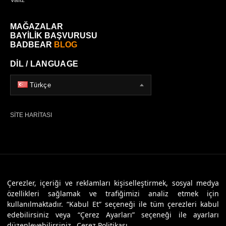
MAĞAZALAR
BAYİLİK BAŞVURUSU
BADBEAR
BLOG
DİL / LANGUAGE
Türkçe
SİTE HARİTASI
© 2026 Badbear, Tüm Hakları Saklıdır. Powered By
Veritas Dijital
Çerezler, içeriği ve reklamları kişiselleştirmek, sosyal medya
özellikleri sağlamak ve trafiğimizi analiz etmek için
kullanılmaktadır. “Kabul Et” seçeneği ile tüm çerezleri kabul
edebilirsiniz veya “Çerez Ayarları” seçeneği ile ayarları
düzenleyebilirsiniz.
Çerez Politikası