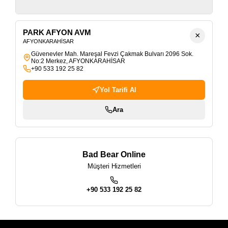
FORUM TRABZON AVM
Kalkınma, 2. Sahil Yolu Cad. No:101, 61200 Ortahisar, TRABZON
+90 462 330 01 61
PARK AFYON AVM
×
AFYONKARAHİSAR
Güvenevler Mah. Mareşal Fevzi Çakmak Bulvarı 2096 Sok.
No:2 Merkez, AFYONKARAHİSAR
+90 533 192 25 82
Yol Tarifi Al
Ara
Bad Bear Online
Müşteri Hizmetleri
+90 533 192 25 82