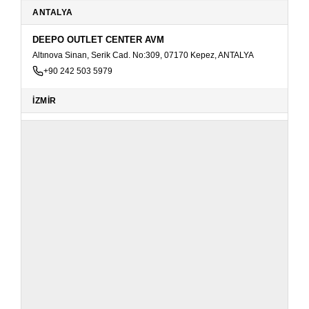
ANTALYA
DEEPO OUTLET CENTER AVM
Altınova Sinan, Serik Cad. No:309, 07170 Kepez, ANTALYA
+90 242 503 5979
İZMİR
POINT BORNOVA AVM
Yeşilova, 4174. Sk No: 84, 35080 Giriş Kat Bornova, İZMİR
+90 533 192 25 82
KAYSERİ
KUMSMALL AVM
Camiikebir Mah. 5062 Cad. No: 44 38100 Zemin Kat Kocasinan,
KAYSERİ
+90 533 192 25 82
TRABZON