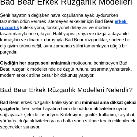
Bad Bear Erkek Rüzgarlık Modelleri
Şehir hayatının değişken hava koşullarına ayak uydururken 
tarzından ödün vermek istemeyen erkekler için Bad Bear 
erkek 
rüzgarlık
 koleksiyonu, fonksiyonel detayları ve modern 
tasarımlarıyla öne çıkıyor. Hafif yapısı, suya ve rüzgâra dayanıklı 
kumaşları ve dinamik duruşuyla Bad Bear rüzgarlıklar, sadece bir 
dış giyim ürünü değil, aynı zamanda stilini tamamlayan güçlü bir 
parçadır.
Giydiğin her parça seni anlatmalı
 mottosunu benimseyen Bad 
Bear, rüzgarlık modellerinde de özgür ruhunu tasarıma yansıtarak, 
modern erkek stiline cesur bir dokunuş yapıyor.
Bad Bear Erkek Rüzgarlık Modelleri Nelerdir?
Bad Bear, erkek rüzgarlık koleksiyonunu 
minimal ama dikkat çekici 
çizgilerle
, hem şehir hayatına hem de outdoor aktivitelere uyum 
sağlayacak şekilde tasarlıyor. Koleksiyon; günlük kullanım, seyahat, 
yürüyüş, doğa aktiviteleri ya da hafta sonu stilinde tercih edilebilecek 
seçenekler sunuyor.