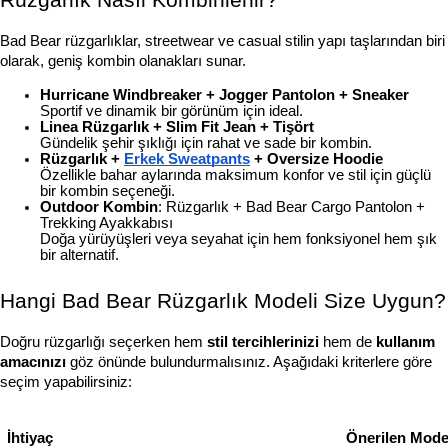
Rüzgarlık Nasıl Kombinlenir?
Bad Bear rüzgarlıklar, streetwear ve casual stilin yapı taşlarından biri 
olarak, geniş kombin olanakları sunar.
Hurricane Windbreaker + Jogger Pantolon + Sneaker
Sportif ve dinamik bir görünüm için ideal.
Linea Rüzgarlık + Slim Fit Jean + Tişört
Gündelik şehir şıklığı için rahat ve sade bir kombin.
Rüzgarlık + 
Erkek Sweatpants
 + Oversize Hoodie
Özellikle bahar aylarında maksimum konfor ve stil için güçlü 
bir kombin seçeneği.
Outdoor Kombin
: Rüzgarlık + Bad Bear Cargo Pantolon + 
Trekking Ayakkabısı
Doğa yürüyüşleri veya seyahat için hem fonksiyonel hem şık 
bir alternatif.
Hangi Bad Bear Rüzgarlık Modeli Size Uygun?
Doğru rüzgarlığı seçerken hem 
stil tercihlerinizi
 hem de 
kullanım 
amacınızı
 göz önünde bulundurmalısınız. Aşağıdaki kriterlere göre 
seçim yapabilirsiniz:
İhtiyaç
Önerilen Mode