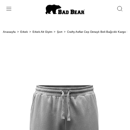
Anasayfa
Erkek
Erkek Alt Giyim
Şort
Crafty Asflat Cep Detaylı Beli Bağcıklı Kargo E