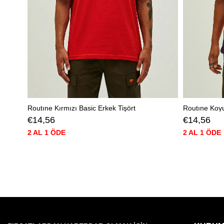
Routıne Kırmızı Basic Erkek Tişört
Routıne Koyu
€14,56
€14,56
2 AL 1 ÖDE
2 AL 1 ÖDE