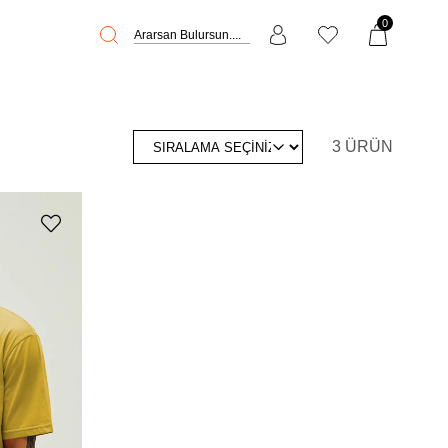
0
3 ÜRÜN