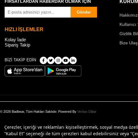
FIRSATLARDAN HABERDAR OLMAK İÇİN
KURUM
Gönder
Hakkımız
Kullanıcı
HIZLI İŞLEMLER
Gizlilik Bi
Kolay İade
Bize Ulaş
Sipariş Takip
BİZİ TAKİP EDİN
© 2026 Badbear, Tüm Hakları Saklıdır. Powered By
Veritas Dijital
Çerezler, içeriği ve reklamları kişiselleştirmek, sosyal medya özel
“Kabul Et” seçeneği ile tüm çerezleri kabul edebilirsiniz veya “Çer