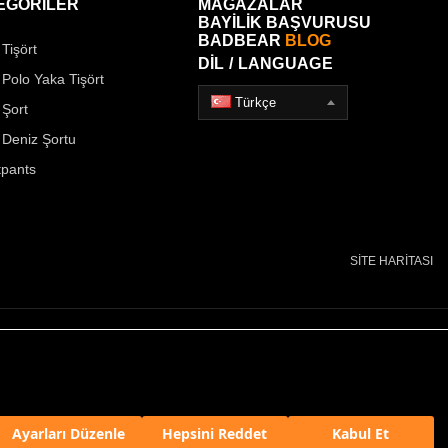
EGORİLER
MAĞAZALAR
BAYİLİK BAŞVURUSU
BADBEAR
BLOG
Tişört
DİL / LANGUAGE
 Polo Yaka Tişört
Türkçe
 Şort
 Deniz Şortu
pants
SİTE HARİTASI
Ayarları Düzenle
Hepsini Reddet
Kabul Et