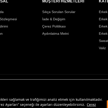
SAL
MÜŞTERİ HİZMETLERİ
KAT
da
Sıkça Sorulan Sorular
Erkek 
 Sözleşmesi
İade & Değişim
Erkek
ldirimi
Çerez Politikası
Erkek
ın
Aydınlatma Metni
Erkek
Sweat
Valiz
likleri sağlamak ve trafiğimizi analiz etmek için kullanılmaktadır.
ez Ayarları” seçeneği ile ayarları düzenleyebilirsiniz.
Çerez