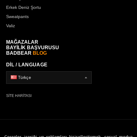
Erkek Deniz Şortu
Sweatpants
Valiz
MAĞAZALAR
BAYİLİK BAŞVURUSU
BADBEAR
BLOG
DİL / LANGUAGE
Türkçe
SİTE HARİTASI
© 2026 Badbear, Tüm Hakları Saklıdır. Powered By
Veritas Dijital
Çerezler, içeriği ve reklamları kişiselleştirmek, sosyal medya