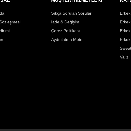
SAL
MÜŞTERİ HİZMETLERİ
KAT
da
Sıkça Sorulan Sorular
Erkek 
 Sözleşmesi
İade & Değişim
Erkek
ldirimi
Çerez Politikası
Erkek
ın
Aydınlatma Metni
Erkek
Sweat
Valiz