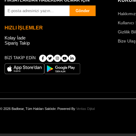
FIRSATLARDAN HABERDAR OLMAK İÇİN
KURUM
Gönder
Hakkımız
Kullanıcı
HIZLI İŞLEMLER
Gizlilik Bi
Kolay İade
Bize Ulaş
Sipariş Takip
BİZİ TAKİP EDİN
© 2026 Badbear, Tüm Hakları Saklıdır. Powered By
Veritas Dijital