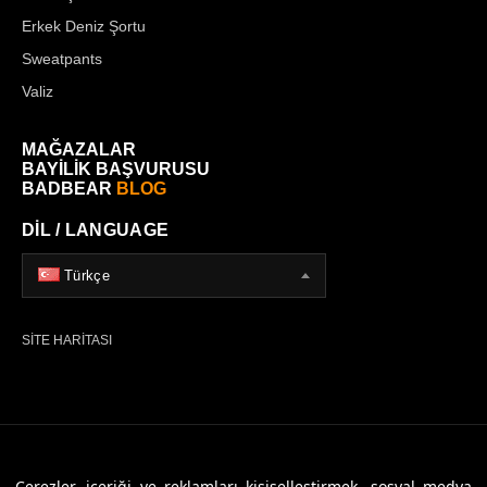
Erkek Deniz Şortu
Sweatpants
Valiz
MAĞAZALAR
BAYİLİK BAŞVURUSU
BADBEAR
BLOG
DİL / LANGUAGE
Türkçe
SİTE HARİTASI
© 2026 Badbear, Tüm Hakları Saklıdır. Powered By
Veritas Dijital
Çerezler, içeriği ve reklamları kişiselleştirmek, sosyal medya