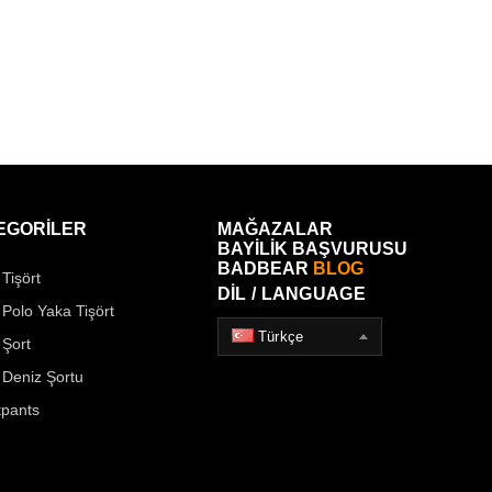
EGORİLER
MAĞAZALAR
BAYİLİK BAŞVURUSU
BADBEAR
BLOG
Tişört
DİL / LANGUAGE
 Polo Yaka Tişört
Türkçe
 Şort
 Deniz Şortu
pants