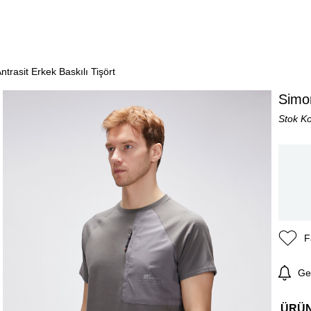
trasit Erkek Baskılı Tişört
Simon
Stok K
F
Ge
ÜRÜ