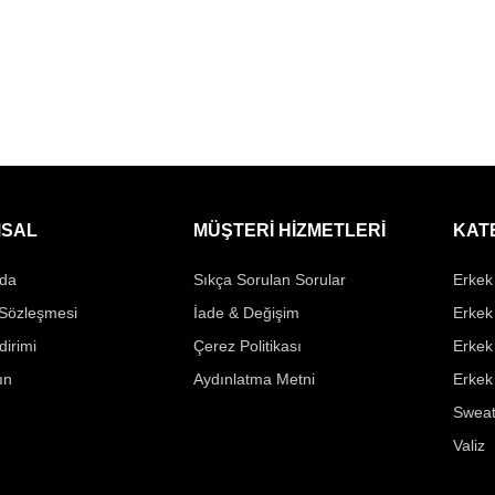
SAL
MÜŞTERİ HİZMETLERİ
KAT
da
Sıkça Sorulan Sorular
Erkek 
 Sözleşmesi
İade & Değişim
Erkek
ldirimi
Çerez Politikası
Erkek
ın
Aydınlatma Metni
Erkek
Sweat
Valiz