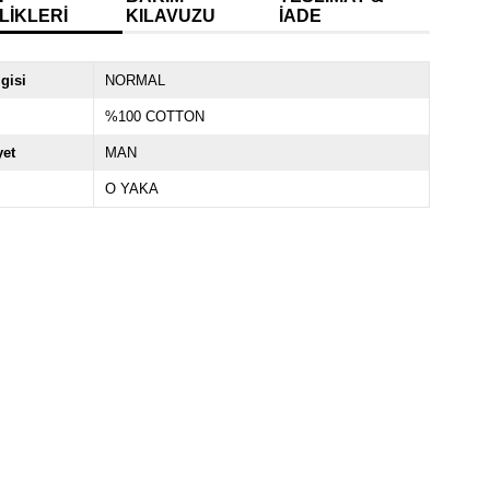
LIKLERI
KILAVUZU
İADE
lgisi
NORMAL
%100 COTTON
yet
MAN
O YAKA