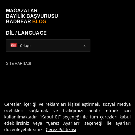
MAĞAZALAR
BAYİLİK BAŞVURUSU
BADBEAR
BLOG
DİL / LANGUAGE
Türkçe
SİTE HARİTASI
© 2026 Badbear, Tüm Hakları Saklıdır. Powered By
Veritas Dijital
Çerezler, içeriği ve reklamları kişiselleştirmek, sosyal medya
özellikleri sağlamak ve trafiğimizi analiz etmek için
kullanılmaktadır. “Kabul Et” seçeneği ile tüm çerezleri kabul
edebilirsiniz veya “Çerez Ayarları” seçeneği ile ayarları
düzenleyebilirsiniz.
Çerez Politikası