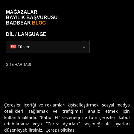
MAĞAZALAR
BAYİLİK BAŞVURUSU
BADBEAR
BLOG
DİL / LANGUAGE
Türkçe
SİTE HARİTASI
© 2026 Badbear, Tüm Hakları Saklıdır. Powered By
Veritas Dijital
Çerezler, içeriği ve reklamları kişiselleştirmek, sosyal medya
özellikleri sağlamak ve trafiğimizi analiz etmek için
kullanılmaktadır. “Kabul Et” seçeneği ile tüm çerezleri kabul
edebilirsiniz veya “Çerez Ayarları” seçeneği ile ayarları
düzenleyebilirsiniz.
Çerez Politikası