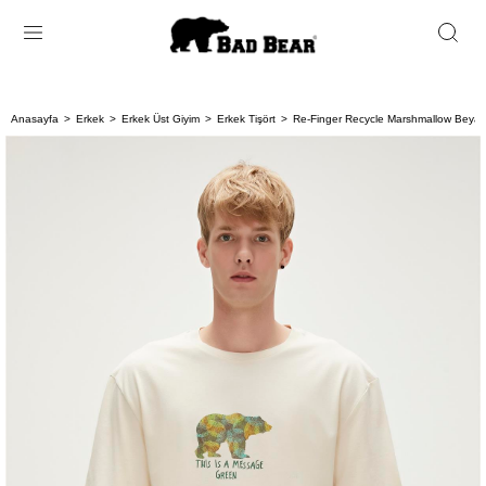
Anasayfa
Erkek
Erkek Üst Giyim
Erkek Tişört
Re-Finger Recycle Marshmallow Beyaz T