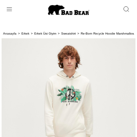
Anasayfa
Erkek
Erkek Üst Giyim
Sweatshirt
Re-Born Recycle Hoodie Marshmallow B