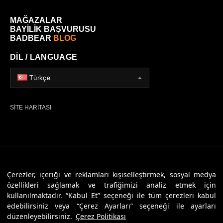
MAĞAZALAR
BAYİLİK BAŞVURUSU
BADBEAR
BLOG
DİL / LANGUAGE
Türkçe
SİTE HARİTASI
© 2026 Badbear, Tüm Hakları Saklıdır. Powered By
Veritas Dijital
Çerezler, içeriği ve reklamları kişiselleştirmek, sosyal medya
özellikleri sağlamak ve trafiğimizi analiz etmek için
kullanılmaktadır. “Kabul Et” seçeneği ile tüm çerezleri kabul
edebilirsiniz veya “Çerez Ayarları” seçeneği ile ayarları
düzenleyebilirsiniz.
Çerez Politikası