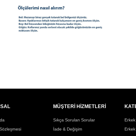
SAL
MÜŞTERİ HİZMETLERİ
KAT
da
Sıkça Sorulan Sorular
Erkek 
 Sözleşmesi
İade & Değişim
Erkek