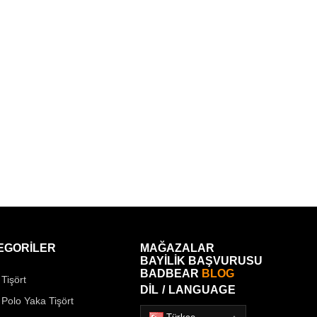
EGORİLER
MAĞAZALAR
BAYİLİK BAŞVURUSU
BADBEAR
BLOG
Tişört
DİL / LANGUAGE
 Polo Yaka Tişört