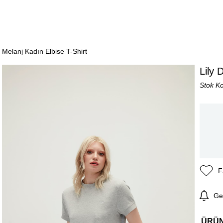
i Melanj Kadın Elbise T-Shirt
Lily 
Stok K
F
Ge
ÜRÜ