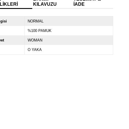
LIKLERI
KILAVUZU
İADE
lgisi
NORMAL
%100 PAMUK
yet
WOMAN
O YAKA