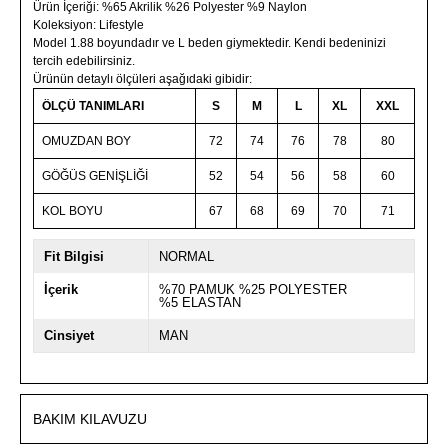
Ürün İçeriği: %65 Akrilik %26 Polyester %9 Naylon
Koleksiyon: Lifestyle
Model 1.88 boyundadır ve L beden giymektedir. Kendi bedeninizi
tercih edebilirsiniz.
Ürünün detaylı ölçüleri aşağıdaki gibidir:
ÖLÇÜ TANIMLARI
S
M
L
XL
XXL
OMUZDAN BOY
72
74
76
78
80
GÖĞÜS GENİŞLİĞİ
52
54
56
58
60
KOL BOYU
67
68
69
70
71
Fit Bilgisi
NORMAL
İçerik
%70 PAMUK %25 POLYESTER
%5 ELASTAN
Cinsiyet
MAN
BAKIM KILAVUZU