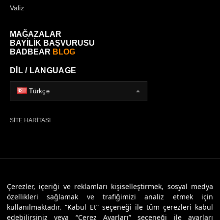
Valiz
MAĞAZALAR
BAYİLİK BAŞVURUSU
BADBEAR
BLOG
DİL / LANGUAGE
Türkçe
SİTE HARİTASI
© 2026 Badbear, Tüm Hakları Saklıdır. Powered By
Veritas Dijital
Çerezler, içeriği ve reklamları kişiselleştirmek, sosyal medya
özellikleri sağlamak ve trafiğimizi analiz etmek için
kullanılmaktadır. “Kabul Et” seçeneği ile tüm çerezleri kabul
edebilirsiniz veya “Çerez Ayarları” seçeneği ile ayarları