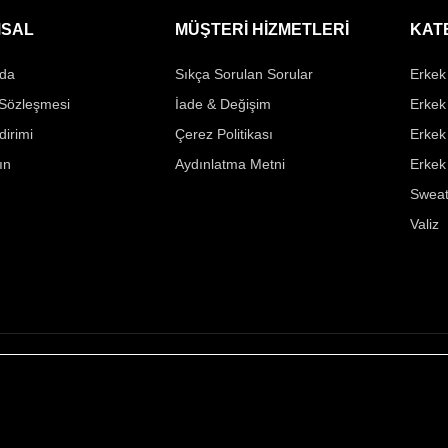
SAL
MÜŞTERİ HİZMETLERİ
KAT
da
Sıkça Sorulan Sorular
Erkek 
 Sözleşmesi
İade & Değişim
Erkek
ldirimi
Çerez Politikası
Erkek
ın
Aydınlatma Metni
Erkek
Sweat
Valiz