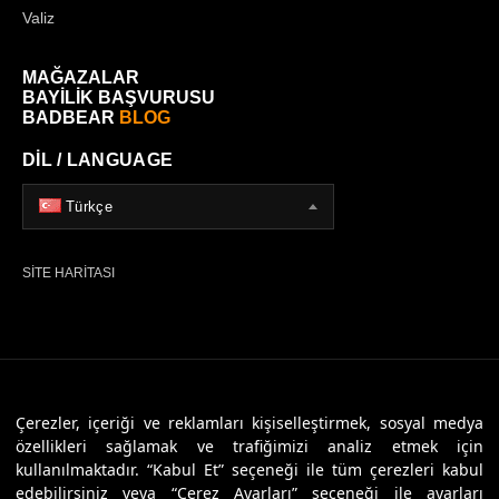
Valiz
MAĞAZALAR
BAYİLİK BAŞVURUSU
BADBEAR
BLOG
DİL / LANGUAGE
Türkçe
SİTE HARİTASI
© 2026 Badbear, Tüm Hakları Saklıdır. Powered By
Veritas Dijital
Çerezler, içeriği ve reklamları kişiselleştirmek, sosyal medya
özellikleri sağlamak ve trafiğimizi analiz etmek için
kullanılmaktadır. “Kabul Et” seçeneği ile tüm çerezleri kabul
edebilirsiniz veya “Çerez Ayarları” seçeneği ile ayarları