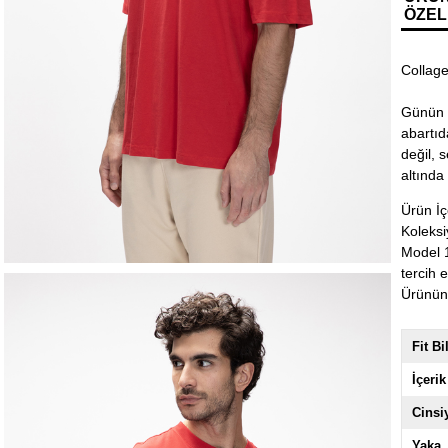
ÖZEL
Collage
Günün h
abartıd
değil, 
altında 
Ürün İ
Koleksi
Model 1
tercih e
Ürünün 
Fit Bi
İçerik
Cinsi
Yaka