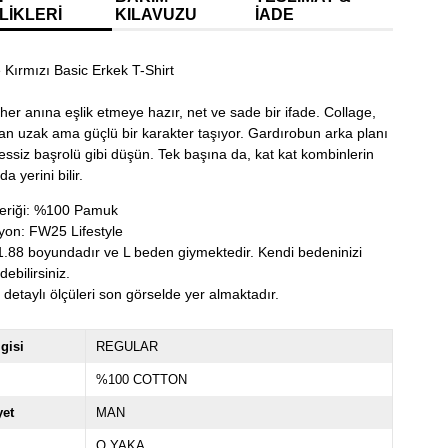
LIKLERI
KILAVUZU
İADE
 Kırmızı Basic Erkek T-Shirt
er anına eşlik etmeye hazır, net ve sade bir ifade. Collage,
an uzak ama güçlü bir karakter taşıyor. Gardırobun arka planı
sessiz başrolü gibi düşün. Tek başına da, kat kat kombinlerin
da yerini bilir.
çeriği: %100 Pamuk
yon: FW25 Lifestyle
.88 boyundadır ve L beden giymektedir. Kendi bedeninizi
debilirsiniz.
detaylı ölçüleri son görselde yer almaktadır.
lgisi
REGULAR
%100 COTTON
yet
MAN
O YAKA