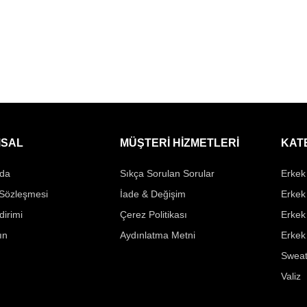
SAL
MÜŞTERİ HİZMETLERİ
KAT
da
Sıkça Sorulan Sorular
Erkek 
 Sözleşmesi
İade & Değişim
Erkek
ldirimi
Çerez Politikası
Erkek
ın
Aydınlatma Metni
Erkek
Sweat
Valiz