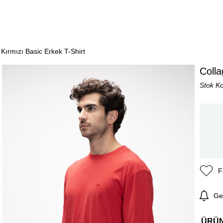
 Kırmızı Basic Erkek T-Shirt
Colla
Stok K
F
Ge
ÜRÜ