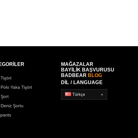
EGORİLER
MAĞAZALAR
BAYİLİK BAŞVURUSU
BADBEAR
BLOG
Tişört
DİL / LANGUAGE
 Polo Yaka Tişört
Türkçe
 Şort
 Deniz Şortu
pants