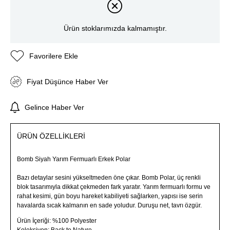
Ürün stoklarımızda kalmamıştır.
Favorilere Ekle
Fiyat Düşünce Haber Ver
Gelince Haber Ver
ÜRÜN ÖZELLIKLERI
Bomb Siyah Yarım Fermuarlı Erkek Polar
Bazı detaylar sesini yükseltmeden öne çıkar. Bomb Polar, üç renkli
blok tasarımıyla dikkat çekmeden fark yaratır. Yarım fermuarlı formu ve
rahat kesimi, gün boyu hareket kabiliyeti sağlarken, yapısı ise serin
havalarda sıcak kalmanın en sade yoludur. Duruşu net, tavrı özgür.
Ürün İçeriği: %100 Polyester
Koleksiyon: Back to Nature