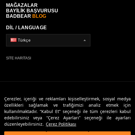
MAĞAZALAR
BAYİLİK BAŞVURUSU
BADBEAR
BLOG
DİL / LANGUAGE
Türkçe
SİTE HARİTASI
© 2026 Badbear, Tüm Hakları Saklıdır. Powered By
Veritas Dijital
Çerezler, içeriği ve reklamları kişiselleştirmek, sosyal medya
özellikleri sağlamak ve trafiğimizi analiz etmek için
kullanılmaktadır. “Kabul Et” seçeneği ile tüm çerezleri kabul
edebilirsiniz veya “Çerez Ayarları” seçeneği ile ayarları
düzenleyebilirsiniz.
Çerez Politikası