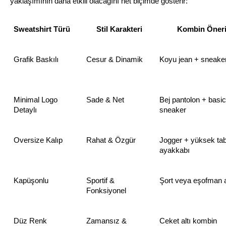
yaklaşımının daha etkili olacağını net biçimde gösterir:
Sweatshirt Türü
Stil Karakteri
Kombin Öneri
Grafik Baskılı
Cesur & Dinamik
Koyu jean + sneake
Minimal Logo 
Sade & Net
Bej pantolon + basic 
Detaylı
sneaker
Oversize Kalıp
Rahat & Özgür
Jogger + yüksek tab
ayakkabı
Kapüşonlu
Sportif & 
Şort veya eşofman a
Fonksiyonel
Düz Renk
Zamansız & 
Ceket altı kombin