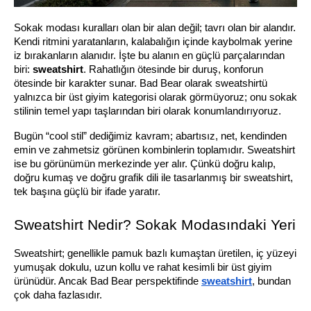
Sokak modası kuralları olan bir alan değil; tavrı olan bir alandır. 
Kendi ritmini yaratanların, kalabalığın içinde kaybolmak yerine 
iz bırakanların alanıdır. İşte bu alanın en güçlü parçalarından 
biri: 
sweatshirt
. Rahatlığın ötesinde bir duruş, konforun 
ötesinde bir karakter sunar. Bad Bear olarak sweatshirtü 
yalnızca bir üst giyim kategorisi olarak görmüyoruz; onu sokak 
stilinin temel yapı taşlarından biri olarak konumlandırıyoruz.
Bugün “cool stil” dediğimiz kavram; abartısız, net, kendinden 
emin ve zahmetsiz görünen kombinlerin toplamıdır. Sweatshirt 
ise bu görünümün merkezinde yer alır. Çünkü doğru kalıp, 
doğru kumaş ve doğru grafik dili ile tasarlanmış bir sweatshirt, 
tek başına güçlü bir ifade yaratır.
Sweatshirt Nedir? Sokak Modasındaki Yeri
Sweatshirt; genellikle pamuk bazlı kumaştan üretilen, iç yüzeyi 
yumuşak dokulu, uzun kollu ve rahat kesimli bir üst giyim 
ürünüdür. Ancak Bad Bear perspektifinde 
sweatshirt
, bundan 
çok daha fazlasıdır.