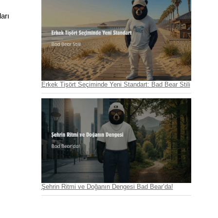
arı 
Erkek Tişört Seçiminde Yeni Standart: Bad Bear Stili
Şehrin Ritmi ve Doğanın Dengesi Bad Bear’da!