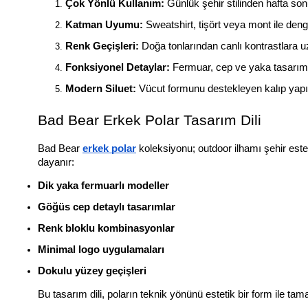
Çok Yönlü Kullanım:
 Günlük şehir stilinden hafta so
Katman Uyumu:
 Sweatshirt, tişört veya mont ile den
Renk Geçişleri:
 Doğa tonlarından canlı kontrastlara u
Fonksiyonel Detaylar:
 Fermuar, cep ve yaka tasarımı 
Modern Siluet:
 Vücut formunu destekleyen kalıp yapı
Bad Bear Erkek Polar Tasarım Dili
Bad Bear 
erkek polar
 koleksiyonu; outdoor ilhamı şehir estet
dayanır:
Dik yaka fermuarlı modeller
Göğüs cep detaylı tasarımlar
Renk bloklu kombinasyonlar
Minimal logo uygulamaları
Dokulu yüzey geçişleri
Bu tasarım dili, poların teknik yönünü estetik bir form ile tam