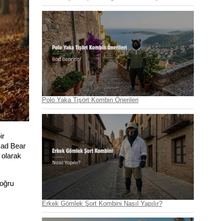
Polo Yaka Tişört Kombin Önerileri
r 
ad Bear 
olarak 
oğru 
Erkek Gömlek Şort Kombini Nasıl Yapılır?