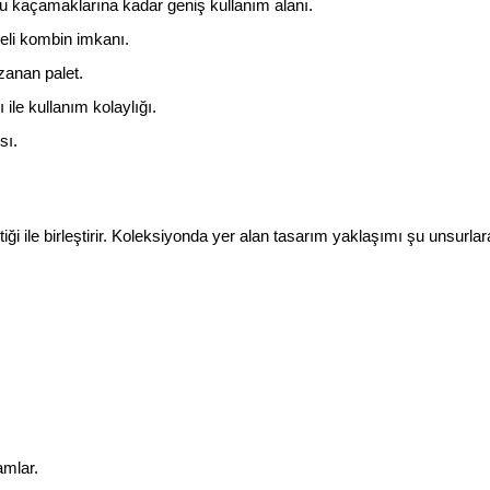
nu kaçamaklarına kadar geniş kullanım alanı.
geli kombin imkanı.
zanan palet.
ile kullanım kolaylığı.
sı.
iği ile birleştirir. Koleksiyonda yer alan tasarım yaklaşımı şu unsurlara
amlar.