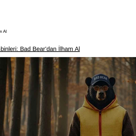
m Al
inleri: Bad Bear'dan İlham Al