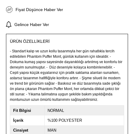
Fiyat Düşünce Haber Ver
Gelince Haber Ver
ÜRÜN ÖZELLIKLERI
- Standart kalıp ve uzun kollu tasarımıyla her gün rahatlıkla tercih
edilebilen Phantom Puffer Mont, günlük kullanım için idealdir. -
Dokuma kumaş yapısı sayesinde dayanıklılığı artırılmış ve konforlu bir
deneyim sunulmuştur. - Düz deseniyle kolayca kombinlenebilir. -
Cepli yapısı küçük eşyalarınız için pratik saklama alanları sunarken,
astarsız tasarımın hafifliğiyle konforu artırır. - Şişme silueti ile modern
ve trend bir görünüm sağlar - Baskısız ve düz tasarımıyla sade şıklığı
ön plana çıkaran Phantom Puffer Mont, her ortamda dikkat çekici bir
stil sunar. - Yıkama talimatına uygun şekilde bakım yapıldığında
montunuzun uzun ömürlü kullanımını sağlayabilirsiniz.
Fit Bilgisi
NORMAL
İçerik
%100 POLYESTER
Cinsiyet
MAN