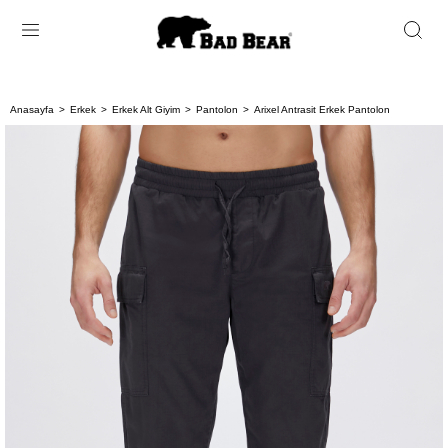
Anasayfa
Erkek
Erkek Alt Giyim
Pantolon
Arixel Antrasit Erkek Pantolon