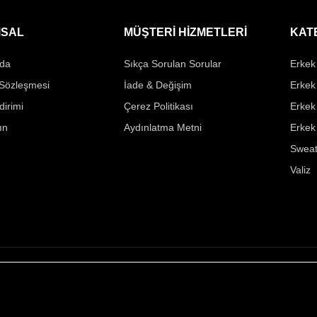
SAL
MÜŞTERİ HİZMETLERİ
KAT
da
Sıkça Sorulan Sorular
Erkek 
 Sözleşmesi
İade & Değişim
Erkek
ldirimi
Çerez Politikası
Erkek
ın
Aydınlatma Metni
Erkek
Sweat
Valiz