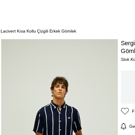
 Lacivert Kısa Kollu Çizgili Erkek Gömlek
Sergi
Göml
Stok K
F
Ge