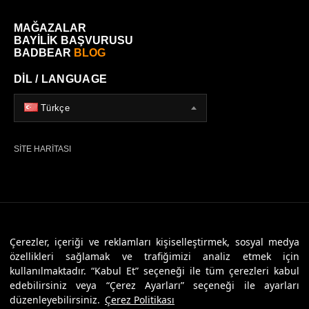
MAĞAZALAR
BAYİLİK BAŞVURUSU
BADBEAR
BLOG
DİL / LANGUAGE
Türkçe
SİTE HARİTASI
© 2026 Badbear, Tüm Hakları Saklıdır. Powered By
Veritas Dijital
Çerezler, içeriği ve reklamları kişiselleştirmek, sosyal medya
özellikleri sağlamak ve trafiğimizi analiz etmek için
kullanılmaktadır. “Kabul Et” seçeneği ile tüm çerezleri kabul
edebilirsiniz veya “Çerez Ayarları” seçeneği ile ayarları
düzenleyebilirsiniz.
Çerez Politikası