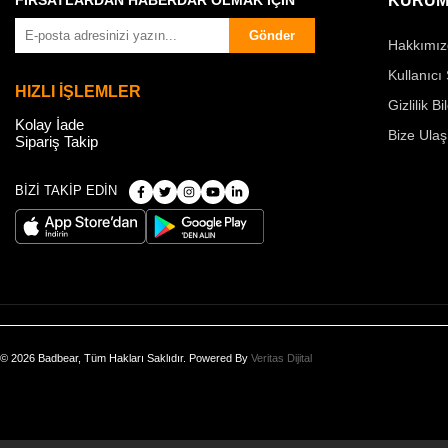
FIRSATLARDAN HABERDAR OLMAK İÇİN
KURUM
Gönder
Hakkımız
Kullanıcı
HIZLI İŞLEMLER
Gizlilik Bi
Kolay İade
Bize Ulaş
Sipariş Takip
BİZİ TAKİP EDİN
© 2026 Badbear, Tüm Hakları Saklıdır. Powered By
Veritas Dijital