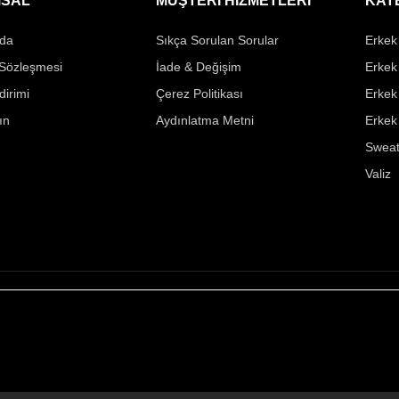
SAL
MÜŞTERİ HİZMETLERİ
KAT
da
Sıkça Sorulan Sorular
Erkek 
 Sözleşmesi
İade & Değişim
Erkek
ldirimi
Çerez Politikası
Erkek
ın
Aydınlatma Metni
Erkek
Sweat
Valiz