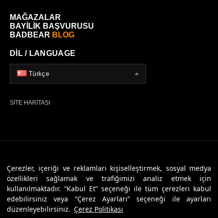
MAĞAZALAR
BAYİLİK BAŞVURUSU
BADBEAR
BLOG
DİL / LANGUAGE
Türkçe
SİTE HARİTASI
© 2026 Badbear, Tüm Hakları Saklıdır. Powered By
Veritas Dijital
Çerezler, içeriği ve reklamları kişiselleştirmek, sosyal medya
özellikleri sağlamak ve trafiğimizi analiz etmek için
kullanılmaktadır. “Kabul Et” seçeneği ile tüm çerezleri kabul
edebilirsiniz veya “Çerez Ayarları” seçeneği ile ayarları
düzenleyebilirsiniz.
Çerez Politikası