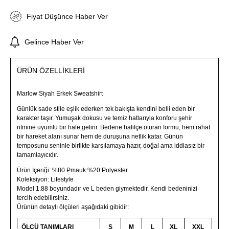
Fiyat Düşünce Haber Ver
Gelince Haber Ver
ÜRÜN ÖZELLIKLERI
Marlow Siyah Erkek Sweatshirt
Günlük sade stile eşlik ederken tek bakışta kendini belli eden bir
karakter taşır. Yumuşak dokusu ve temiz hatlarıyla konforu şehir
ritmine uyumlu bir hale getirir. Bedene hafifçe oturan formu, hem rahat
bir hareket alanı sunar hem de duruşuna netlik katar. Günün
temposunu seninle birlikte karşılamaya hazır, doğal ama iddiasız bir
tamamlayıcıdır.
Ürün İçeriği: %80 Pmauk %20 Polyester
Koleksiyon: Lifestyle
Model 1.88 boyundadır ve L beden giymektedir. Kendi bedeninizi
tercih edebilirsiniz.
Ürünün detaylı ölçüleri aşağıdaki gibidir:
ÖLÇÜ TANIMLARI
S
M
L
XL
XXL