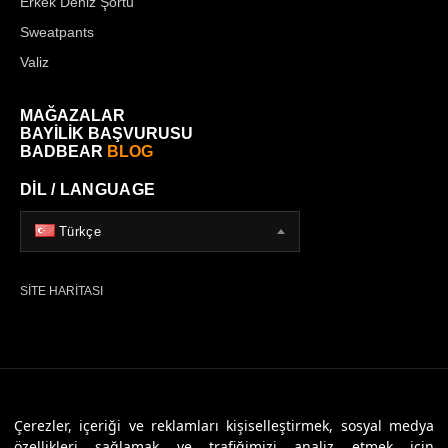
Erkek Deniz Şortu
Sweatpants
Valiz
MAĞAZALAR
BAYİLİK BAŞVURUSU
BADBEAR
BLOG
DİL / LANGUAGE
Türkçe
SİTE HARİTASI
© 2026 Badbear, Tüm Hakları Saklıdır. Powered By
Veritas Dijital
Çerezler, içeriği ve reklamları kişiselleştirmek, sosyal medya
özellikleri sağlamak ve trafiğimizi analiz etmek için