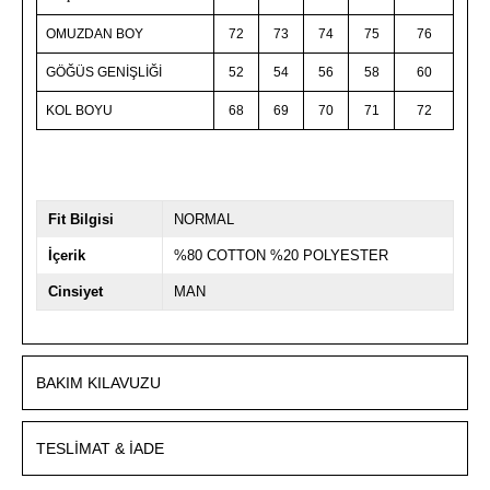
OMUZDAN BOY
72
73
74
75
76
GÖĞÜS GENİŞLİĞİ
52
54
56
58
60
KOL BOYU
68
69
70
71
72
Fit Bilgisi
NORMAL
İçerik
%80 COTTON %20 POLYESTER
Cinsiyet
MAN
BAKIM KILAVUZU
TESLIMAT & İADE