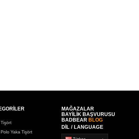
EGORİLER
MAĞAZALAR
BAYİLİK BAŞVURUSU
BADBEAR
BLOG
Tişört
DİL / LANGUAGE
 Polo Yaka Tişört