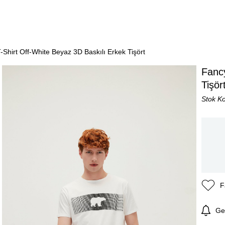
-Shirt Off-White Beyaz 3D Baskılı Erkek Tişört
Fancy
Tişör
Stok K
F
Ge