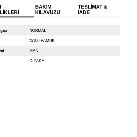
N
BAKIM
TESLIMAT &
LIKLERI
KILAVUZU
İADE
lgisi
NORMAL
%100 PAMUK
yet
MAN
O YAKA