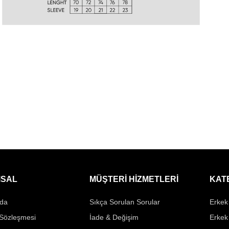
SAL
MÜŞTERİ HİZMETLERİ
KAT
da
Sıkça Sorulan Sorular
Erkek 
 Sözleşmesi
İade & Değişim
Erkek