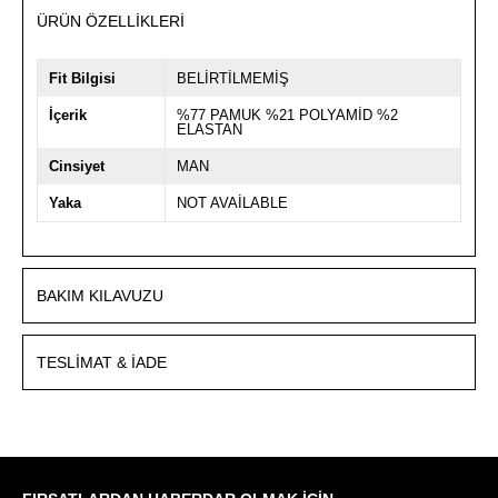
ÜRÜN ÖZELLIKLERI
Fit Bilgisi
BELİRTİLMEMİŞ
İçerik
%77 PAMUK %21 POLYAMİD %2
ELASTAN
Cinsiyet
MAN
Yaka
NOT AVAİLABLE
BAKIM KILAVUZU
TESLIMAT & İADE