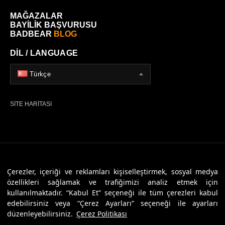
MAĞAZALAR
BAYİLİK BAŞVURUSU
BADBEAR
BLOG
DİL / LANGUAGE
Türkçe
SİTE HARİTASI
© 2026 Badbear, Tüm Hakları Saklıdır. Powered By
Veritas Dijital
Çerezler, içeriği ve reklamları kişiselleştirmek, sosyal medya
özellikleri sağlamak ve trafiğimizi analiz etmek için
kullanılmaktadır. “Kabul Et” seçeneği ile tüm çerezleri kabul
edebilirsiniz veya “Çerez Ayarları” seçeneği ile ayarları
düzenleyebilirsiniz.
Çerez Politikası