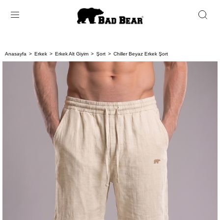
Anasayfa
Erkek
Erkek Alt Giyim
Şort
Chiller Beyaz Erkek Şort