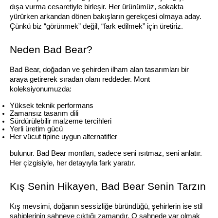
dışa vurma cesaretiyle birleşir. Her ürünümüz, sokakta 
yürürken arkandan dönen bakışların gerekçesi olmaya aday. 
Çünkü biz “görünmek” değil, “fark edilmek” için üretiriz.
Neden Bad Bear?
Bad Bear, doğadan ve şehirden ilham alan tasarımları bir 
araya getirerek sıradan olanı reddeder. Mont 
koleksiyonumuzda:
Yüksek teknik performans
Zamansız tasarım dili
Sürdürülebilir malzeme tercihleri
Yerli üretim gücü
Her vücut tipine uygun alternatifler
bulunur. Bad Bear montları, sadece seni ısıtmaz, seni anlatır. 
Her çizgisiyle, her detayıyla fark yaratır.
Kış Senin Hikayen, Bad Bear Senin Tarzın
Kış mevsimi, doğanın sessizliğe büründüğü, şehirlerin ise stil 
sahiplerinin sahneye çıktığı zamandır. O sahnede var olmak 