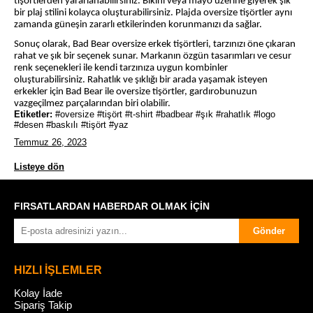
tişörtlerden yararlanabilirsiniz. Bikini veya mayo üzerine giyerek şık
bir plaj stilini kolayca oluşturabilirsiniz. Plajda oversize tişörtler aynı
zamanda güneşin zararlı etkilerinden korunmanızı da sağlar.
Sonuç olarak, Bad Bear oversize erkek tişörtleri, tarzınızı öne çıkaran
rahat ve şık bir seçenek sunar. Markanın özgün tasarımları ve cesur
renk seçenekleri ile kendi tarzınıza uygun kombinler
oluşturabilirsiniz. Rahatlık ve şıklığı bir arada yaşamak isteyen
erkekler için Bad Bear ile oversize tişörtler, gardırobunuzun
vazgeçilmez parçalarından biri olabilir.
Etiketler:
#oversize #tişört #t-shirt #badbear #şık #rahatlık #logo
#desen #baskılı #tişört #yaz
Temmuz 26, 2023
Listeye dön
FIRSATLARDAN HABERDAR OLMAK İÇİN
Gönder
HIZLI İŞLEMLER
Kolay İade
Sipariş Takip