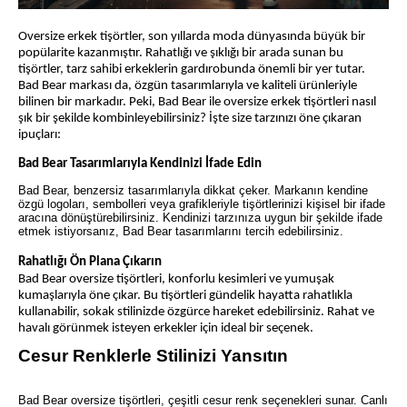
Oversize erkek tişörtler, son yıllarda moda dünyasında büyük bir
popülarite kazanmıştır. Rahatlığı ve şıklığı bir arada sunan bu
tişörtler, tarz sahibi erkeklerin gardırobunda önemli bir yer tutar.
Bad Bear markası da, özgün tasarımlarıyla ve kaliteli ürünleriyle
bilinen bir markadır. Peki, Bad Bear ile oversize erkek tişörtleri nasıl
şık bir şekilde kombinleyebilirsiniz? İşte size tarzınızı öne çıkaran
ipuçları:
Bad Bear Tasarımlarıyla Kendinizi İfade Edin
Bad Bear, benzersiz tasarımlarıyla dikkat çeker. Markanın kendine
özgü logoları, sembolleri veya grafikleriyle tişörtlerinizi kişisel bir ifade
aracına dönüştürebilirsiniz. Kendinizi tarzınıza uygun bir şekilde ifade
etmek istiyorsanız, Bad Bear tasarımlarını tercih edebilirsiniz.
Rahatlığı Ön Plana Çıkarın
Bad Bear oversize tişörtleri, konforlu kesimleri ve yumuşak
kumaşlarıyla öne çıkar. Bu tişörtleri gündelik hayatta rahatlıkla
kullanabilir, sokak stilinizde özgürce hareket edebilirsiniz. Rahat ve
havalı görünmek isteyen erkekler için ideal bir seçenek.
Cesur Renklerle Stilinizi Yansıtın
Bad Bear oversize tişörtleri, çeşitli cesur renk seçenekleri sunar. Canlı