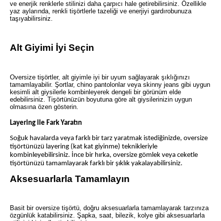
ve enerjik renklerle stilinizi daha çarpıcı hale getirebilirsiniz. Özellikle
yaz aylarında, renkli tişörtlerle tazeliği ve enerjiyi gardırobunuza
taşıyabilirsiniz.
Alt Giyimi İyi Seçin
Oversize tişörtler, alt giyimle iyi bir uyum sağlayarak şıklığınızı
tamamlayabilir. Şortlar, chino pantolonlar veya skinny jeans gibi uygun
kesimli alt giysilerle kombinleyerek dengeli bir görünüm elde
edebilirsiniz. Tişörtünüzün boyutuna göre alt giysilerinizin uygun
olmasına özen gösterin.
Layering ile Fark Yaratın
Soğuk havalarda veya farklı bir tarz yaratmak istediğinizde, oversize
tişörtünüzü layering (kat kat giyinme) teknikleriyle
kombinleyebilirsiniz. İnce bir hırka, oversize gömlek veya ceketle
tişörtünüzü tamamlayarak farklı bir şıklık yakalayabilirsiniz.
Aksesuarlarla Tamamlayın
Basit bir oversize tişörtü, doğru aksesuarlarla tamamlayarak tarzınıza
özgünlük katabilirsiniz. Şapka, saat, bilezik, kolye gibi aksesuarlarla