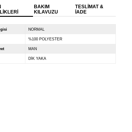
N
BAKIM
TESLIMAT &
LIKLERI
KILAVUZU
İADE
lgisi
NORMAL
%100 POLYESTER
yet
MAN
DİK YAKA