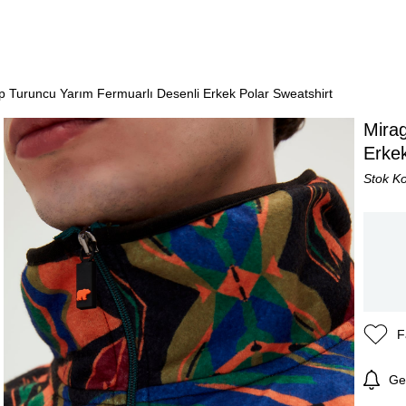
p Turuncu Yarım Fermuarlı Desenli Erkek Polar Sweatshirt
Mirag
Erkek
Stok K
F
Ge