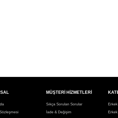
SAL
MÜŞTERİ HİZMETLERİ
KAT
da
Sıkça Sorulan Sorular
Erkek 
 Sözleşmesi
İade & Değişim
Erkek