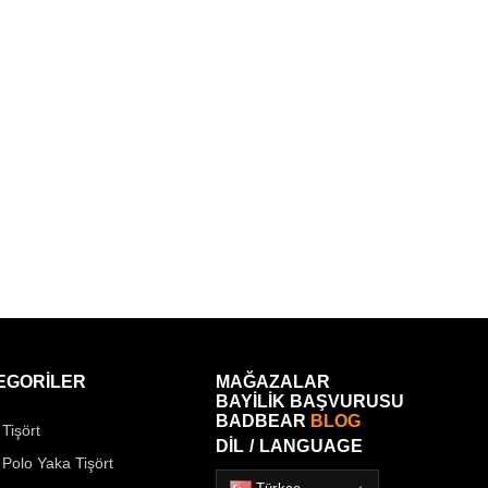
EGORİLER
MAĞAZALAR
BAYİLİK BAŞVURUSU
BADBEAR
BLOG
Tişört
DİL / LANGUAGE
 Polo Yaka Tişört