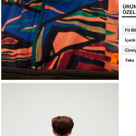
ÜRÜ
ÖZEL
Fit Bi
İçerik
Cinsi
Yaka