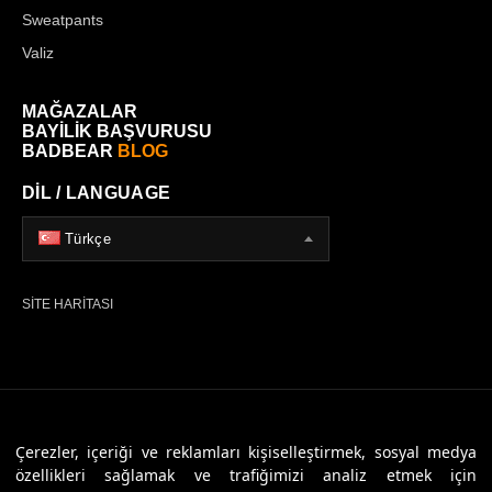
Sweatpants
Valiz
MAĞAZALAR
BAYİLİK BAŞVURUSU
BADBEAR
BLOG
DİL / LANGUAGE
Türkçe
SİTE HARİTASI
© 2026 Badbear, Tüm Hakları Saklıdır. Powered By
Veritas Dijital
Çerezler, içeriği ve reklamları kişiselleştirmek, sosyal medya
özellikleri sağlamak ve trafiğimizi analiz etmek için