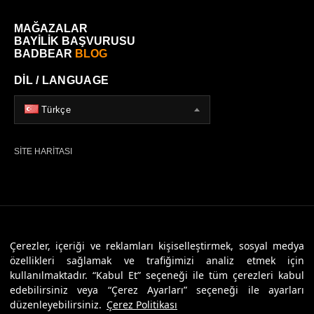
MAĞAZALAR
BAYİLİK BAŞVURUSU
BADBEAR
BLOG
DİL / LANGUAGE
Türkçe
SİTE HARİTASI
© 2026 Badbear, Tüm Hakları Saklıdır. Powered By
Veritas Dijital
Çerezler, içeriği ve reklamları kişiselleştirmek, sosyal medya
özellikleri sağlamak ve trafiğimizi analiz etmek için
kullanılmaktadır. “Kabul Et” seçeneği ile tüm çerezleri kabul
edebilirsiniz veya “Çerez Ayarları” seçeneği ile ayarları
düzenleyebilirsiniz.
Çerez Politikası