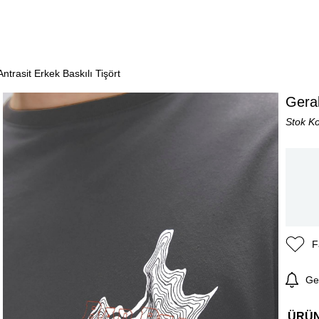
ntrasit Erkek Baskılı Tişört
Geral
Stok K
F
Ge
ÜRÜ