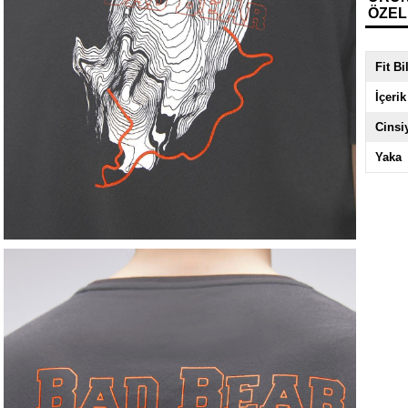
ÖZEL
Fit Bi
İçerik
Cinsi
Yaka