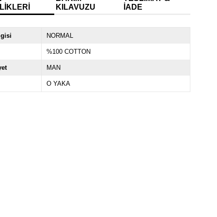
LIKLERI
KILAVUZU
İADE
lgisi
NORMAL
%100 COTTON
yet
MAN
O YAKA