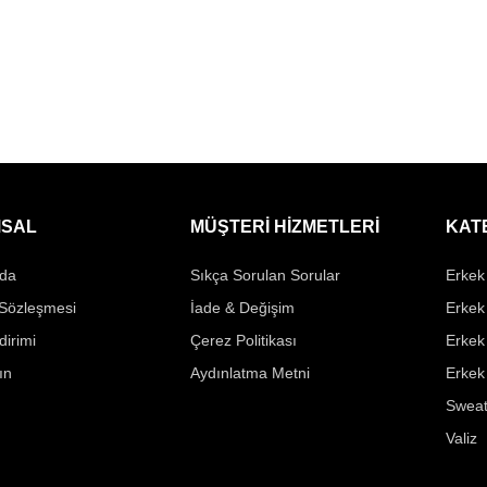
SAL
MÜŞTERİ HİZMETLERİ
KAT
da
Sıkça Sorulan Sorular
Erkek 
 Sözleşmesi
İade & Değişim
Erkek
ldirimi
Çerez Politikası
Erkek
ın
Aydınlatma Metni
Erkek
Sweat
Valiz