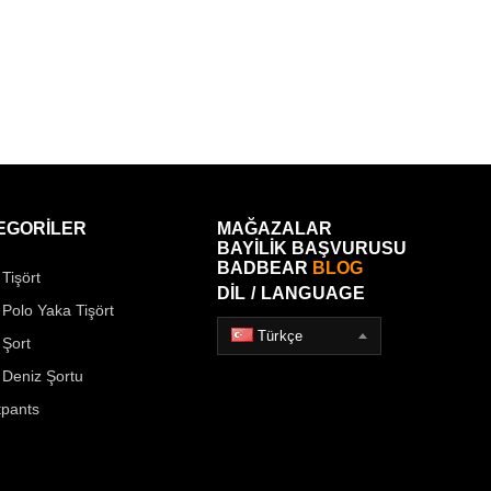
EGORİLER
MAĞAZALAR
BAYİLİK BAŞVURUSU
BADBEAR
BLOG
Tişört
DİL / LANGUAGE
 Polo Yaka Tişört
Türkçe
 Şort
 Deniz Şortu
pants