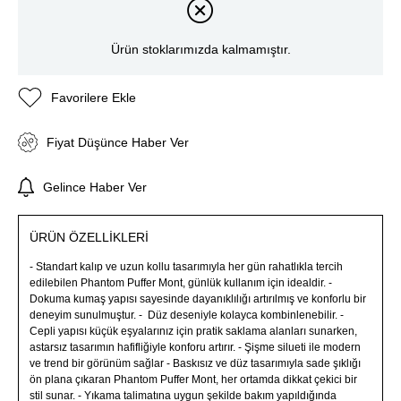
Ürün stoklarımızda kalmamıştır.
Favorilere Ekle
Fiyat Düşünce Haber Ver
Gelince Haber Ver
ÜRÜN ÖZELLIKLERI
- Standart kalıp ve uzun kollu tasarımıyla her gün rahatlıkla tercih
edilebilen Phantom Puffer Mont, günlük kullanım için idealdir. -
Dokuma kumaş yapısı sayesinde dayanıklılığı artırılmış ve konforlu bir
deneyim sunulmuştur. - Düz deseniyle kolayca kombinlenebilir. -
Cepli yapısı küçük eşyalarınız için pratik saklama alanları sunarken,
astarsız tasarımın hafifliğiyle konforu artırır. - Şişme silueti ile modern
ve trend bir görünüm sağlar - Baskısız ve düz tasarımıyla sade şıklığı
ön plana çıkaran Phantom Puffer Mont, her ortamda dikkat çekici bir
stil sunar. - Yıkama talimatına uygun şekilde bakım yapıldığında