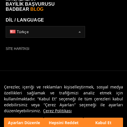
BAYİLİK BAŞVURUSU
BADBEAR
BLOG
DİL / LANGUAGE
Türkçe
SİTE HARİTASI
© 2026 Badbear, Tüm Hakları Saklıdır. Powered By
Veritas Dijital
Çerezler, içeriği ve reklamları kişiselleştirmek, sosyal medya
özellikleri sağlamak ve trafiğimizi analiz etmek için
kullanılmaktadır. “Kabul Et” seçeneği ile tüm çerezleri kabul
edebilirsiniz veya “Çerez Ayarları” seçeneği ile ayarları
düzenleyebilirsiniz.
Çerez Politikası
Ayarları Düzenle
Hepsini Reddet
Kabul Et
Anasayfa
Favorilerim
SEPETİM
Üye Girişi