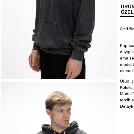
ÜRÜ
ÖZEL
Acid Be
Kapüşon
duygula
ama sen
model b
olmadı 
Ürün İ
Koleksi
Model 1
tercih e
Detaylı