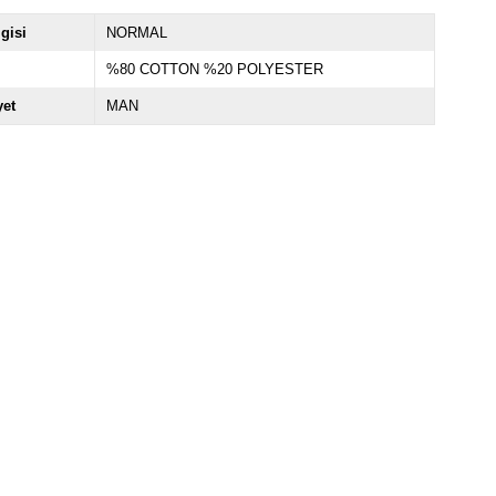
lgisi
NORMAL
%80 COTTON %20 POLYESTER
yet
MAN