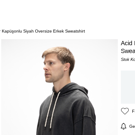
r Kapüşonlu Siyah Oversize Erkek Sweatshirt
Acid
Sweat
Stok K
F
Ge