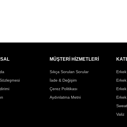
SAL
MÜŞTERİ HİZMETLERİ
KAT
da
Sıkça Sorulan Sorular
Erkek 
 Sözleşmesi
İade & Değişim
Erkek
ldirimi
Çerez Politikası
Erkek
ın
Aydınlatma Metni
Erkek
Sweat
Valiz