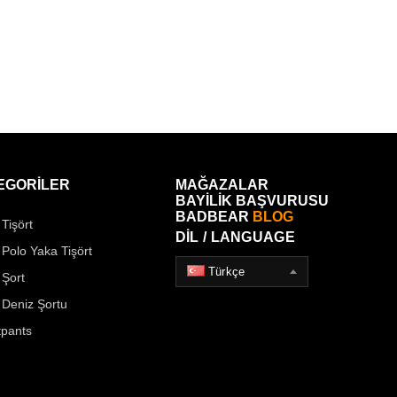
EGORİLER
MAĞAZALAR
BAYİLİK BAŞVURUSU
BADBEAR
BLOG
Tişört
DİL / LANGUAGE
 Polo Yaka Tişört
Türkçe
 Şort
 Deniz Şortu
pants