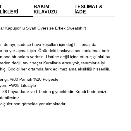
N
BAKIM
TESLIMAT &
LIKLERI
KILAVUZU
İADE
ar Kapüşonlu Siyah Oversize Erkek Sweatshirt
 detayı, sadece hava koşulları için değil — biraz da
rına yer açmak için. Önündeki baskıysa seni anlatmaz belki
 ona bir anlam verirsin. Üstüne değil içine oturur; çünkü bu
eden değil, tavır seçer.Kurallarla arası yok, tanımlarla işi
hiç. Girdiği her ortamda fark edilmez ama eksikliği hissedilir.
çeriği: %80 Pamuk %20 Polyester
yon: FW25 Lifestyle
.88 boyundadır ve L beden giymektedir. Kendi bedeninizi
debilirsiniz.
 ölçüler son görselde yer almaktadır.