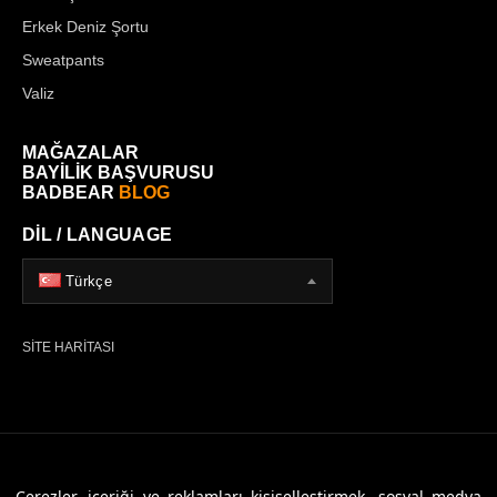
Erkek Deniz Şortu
Sweatpants
Valiz
MAĞAZALAR
BAYİLİK BAŞVURUSU
BADBEAR
BLOG
DİL / LANGUAGE
Türkçe
SİTE HARİTASI
© 2026 Badbear, Tüm Hakları Saklıdır. Powered By
Veritas Dijital
Çerezler, içeriği ve reklamları kişiselleştirmek, sosyal medya