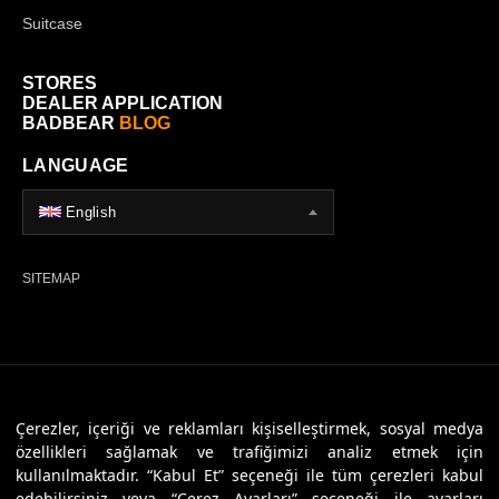
Suitcase
STORES
DEALER APPLICATION
BADBEAR
BLOG
LANGUAGE
English
SITEMAP
© 2026 Badbear, All Rights Reserved. Powered By
Veritas Dijital
Çerezler, içeriği ve reklamları kişiselleştirmek, sosyal medya
özellikleri sağlamak ve trafiğimizi analiz etmek için
kullanılmaktadır. “Kabul Et” seçeneği ile tüm çerezleri kabul
edebilirsiniz veya “Çerez Ayarları” seçeneği ile ayarları