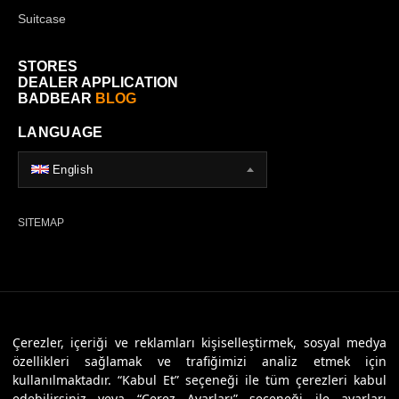
Suitcase
STORES
DEALER APPLICATION
BADBEAR
BLOG
LANGUAGE
English
SITEMAP
© 2026 Badbear, All Rights Reserved. Powered By
Veritas Dijital
Çerezler, içeriği ve reklamları kişiselleştirmek, sosyal medya
özellikleri sağlamak ve trafiğimizi analiz etmek için
kullanılmaktadır. “Kabul Et” seçeneği ile tüm çerezleri kabul
edebilirsiniz veya “Çerez Ayarları” seçeneği ile ayarları