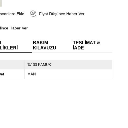
avorilere Ekle
Fiyat Düşünce Haber Ver
lince Haber Ver
N
BAKIM
TESLIMAT &
LIKLERI
KILAVUZU
İADE
%100 PAMUK
yet
MAN