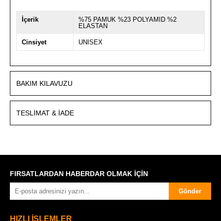
İçerik
%75 PAMUK %23 POLYAMID %2
ELASTAN
Cinsiyet
UNISEX
BAKIM KILAVUZU
TESLIMAT & İADE
FIRSATLARDAN HABERDAR OLMAK İÇİN
Gönder
HIZLI İŞLEMLER