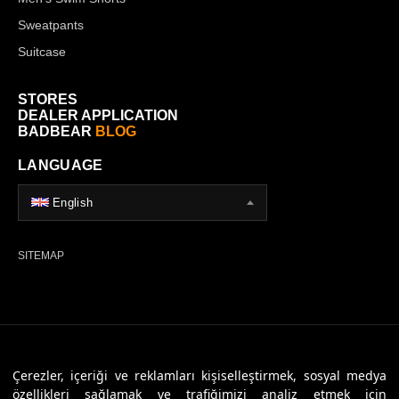
Sweatpants
Suitcase
STORES
DEALER APPLICATION
BADBEAR
BLOG
LANGUAGE
English
SITEMAP
© 2026 Badbear, All Rights Reserved. Powered By
Veritas Dijital
Çerezler, içeriği ve reklamları kişiselleştirmek, sosyal medya
özellikleri sağlamak ve trafiğimizi analiz etmek için