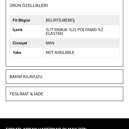
ÜRÜN ÖZELLIKLERI
Fit Bilgisi
BELİRTİLMEMİŞ
İçerik
%77 PAMUK %21 POLYAMİD %2
ELASTAN
Cinsiyet
MAN
Yaka
NOT AVAİLABLE
BAKIM KILAVUZU
TESLIMAT & İADE