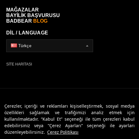
MAĞAZALAR
BAYİLİK BAŞVURUSU
BADBEAR
BLOG
DİL / LANGUAGE
Türkçe
SİTE HARİTASI
© 2026 Badbear, Tüm Hakları Saklıdır. Powered By
Veritas Dijital
Çerezler, içeriği ve reklamları kişiselleştirmek, sosyal medya
özellikleri sağlamak ve trafiğimizi analiz etmek için
kullanılmaktadır. “Kabul Et” seçeneği ile tüm çerezleri kabul
edebilirsiniz veya “Çerez Ayarları” seçeneği ile ayarları
düzenleyebilirsiniz.
Çerez Politikası