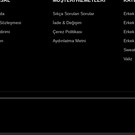
SAL
MÜŞTERİ HİZMETLERİ
KAT
da
Sıkça Sorulan Sorular
Erkek 
 Sözleşmesi
İade & Değişim
Erkek
ldirimi
Çerez Politikası
Erkek
ın
Aydınlatma Metni
Erkek
Sweat
Valiz