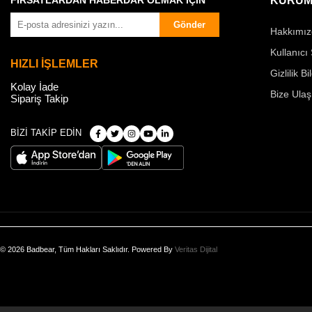
FIRSATLARDAN HABERDAR OLMAK İÇİN
KURUM
Gönder
Hakkımız
Kullanıcı
HIZLI İŞLEMLER
Gizlilik Bi
Kolay İade
Bize Ulaş
Sipariş Takip
BİZİ TAKİP EDİN
© 2026 Badbear, Tüm Hakları Saklıdır. Powered By
Veritas Dijital